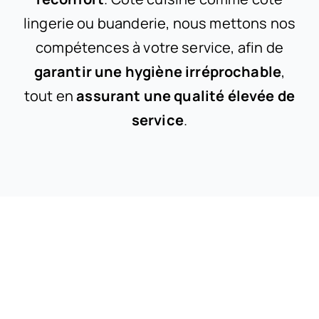
lingerie ou buanderie, nous mettons nos
La laverie
Métiers de bouch
Prendre un
compétences à votre service, afin de
garantir une hygiène irréprochable
,
La buanderie
tout en
assurant une qualité élevée de
service
.
La préparation