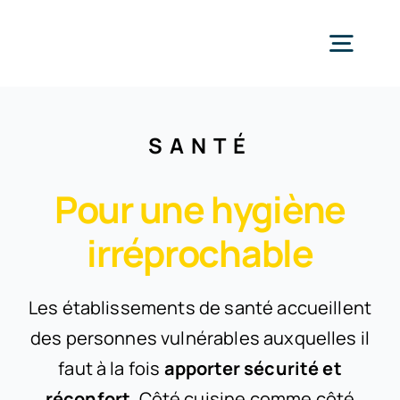
Passer
au
Togg
contenu
Navig
Ac
SANTÉ
Expe
Pour une hygiène
irréprochable
Hôtellerie et Restaur
Pro
Les établissements de santé accueillent
La cuisson
Collectivité
Réali
des personnes vulnérables auxquelles il
faut à la fois
apporter sécurité et
Le froid
Santé
Entr
réconfort
. Côté cuisine comme côté