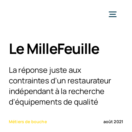
Passer
au
Togg
contenu
Navig
Ac
Le MilleFeuille
Expe
La réponse juste aux
contraintes d’un restaurateur
Hôtellerie et Restaur
Pro
indépendant à la recherche
d’équipements de qualité
La cuisson
Collectivité
Réali
Métiers de bouche
août 2021
Le froid
Santé
Entr