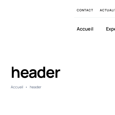
Passer
CONTACT
ACTUALI
au
contenu
Accueil
Exp
header
Accueil
•
header